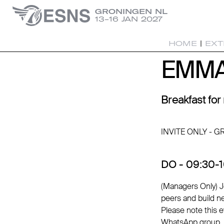
GRONINGEN NL
13-16 JAN 2027
HOME
|
EXT
EMMA
EMMA
Breakfast fo
INVITE ONLY - 
DO - 09:30-1
(Managers Only) Jo
peers and build n
Please note this 
WhatsApp group. I