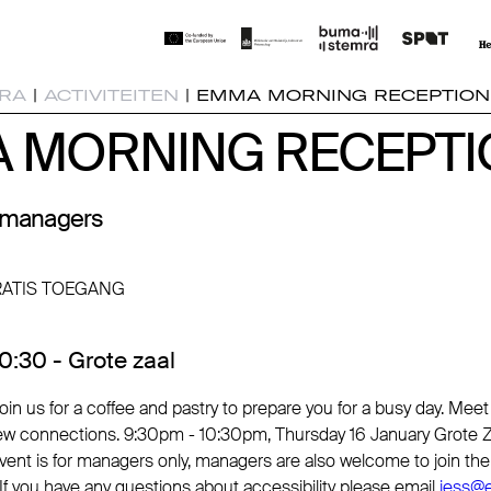
RA
|
ACTIVITEITEN
|
EMMA MORNING RECEPTION
 MORNING RECEPTI
 MORNING RECEPTI
r managers
GRATIS TOEGANG
0:30 - Grote zaal
in us for a coffee and pastry to prepare you for a busy day. Meet 
ew connections. 9:30pm - 10:30pm, Thursday 16 January Grote Z
event is for managers only, managers are also welcome to join
f you have any questions about accessibility please email
jess@