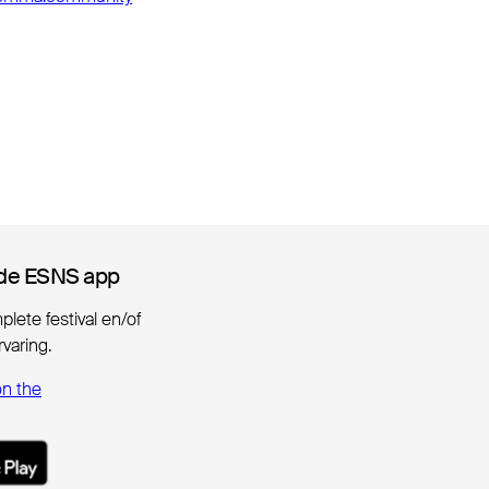
de ESNS app
de ESNS app
lete festival en/of
varing.