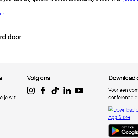
re
rd door:
e
e
Volg ons
Volg ons
Download 
Download 
Voor een comp
 je wilt
conference er