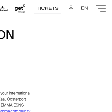
EN
TICKETS
ON
ON
your international
aal, Oosterport
 the EMMA ESNS
emma.community