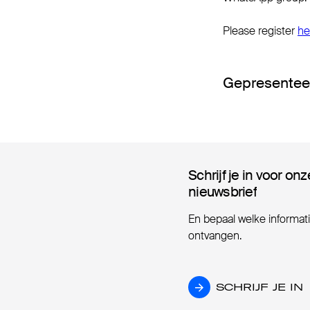
Please register
he
Gepresentee
Schrijf je in voor onz
Schrijf je in voor onz
nieuwsbrief
nieuwsbrief
En bepaal welke informatie
ontvangen.
SCHRIJF JE IN
SCHRIJF JE IN