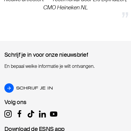
CMO Heineken NL
Schrijf je in voor onze nieuwsbrief
Schrijf je in voor onze nieuwsbrief
En bepaal welke informatie je wilt ontvangen.
SCHRIJF JE IN
SCHRIJF JE IN
Volg ons
Volg ons
Download de ESNS app
Download de ESNS app