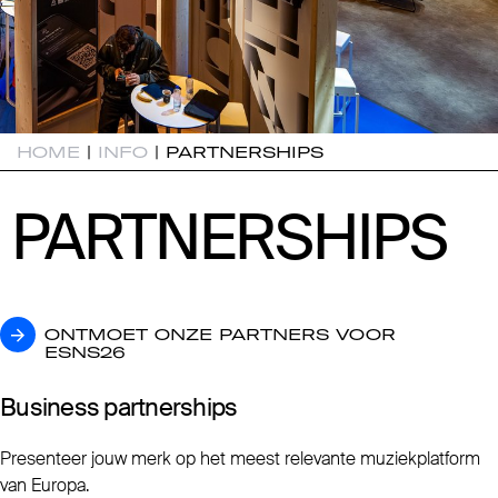
HOME
|
INFO
|
PARTNERSHIPS
PARTNERSHIPS
PARTNERSHIPS
ONTMOET ONZE PARTNERS VOOR ESNS26
ONTMOET ONZE PARTNERS VOOR
ESNS26
Business partnerships
Presenteer jouw merk op het meest relevante muziekplatform
van Europa.