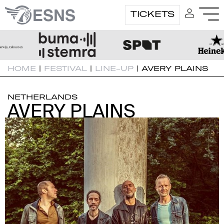
TICKETS
HOME
|
FESTIVAL
|
LINE-UP
|
AVERY PLAINS
NETHERLANDS
AVERY PLAINS
AVERY PLAINS