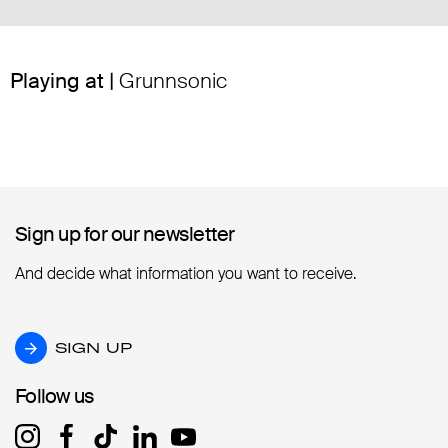
Playing at |
Grunnsonic
Sign up for our newsletter
Sign up for our newsletter
And decide what information you want to receive.
SIGN UP
SIGN UP
Follow us
Follow us