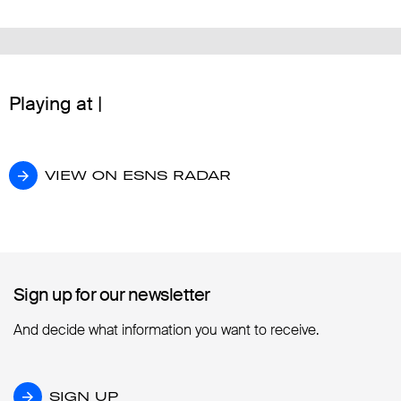
Playing at |
VIEW ON ESNS RADAR
VIEW ON ESNS RADAR
Sign up for our newsletter
Sign up for our newsletter
And decide what information you want to receive.
SIGN UP
SIGN UP