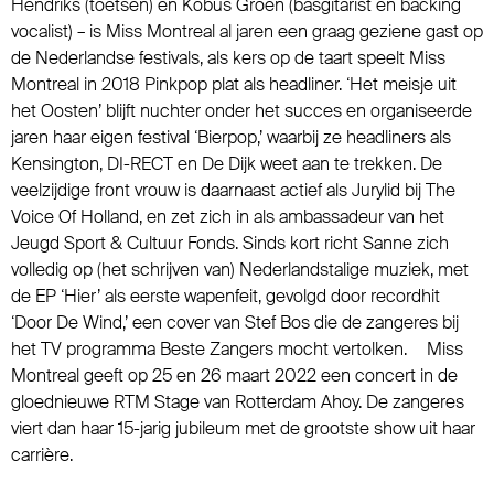
Hendriks (toetsen) en Kobus Groen (basgitarist en backing
vocalist) – is Miss Montreal al jaren een graag geziene gast op
de Nederlandse festivals, als kers op de taart speelt Miss
Montreal in 2018 Pinkpop plat als headliner. ‘Het meisje uit
het Oosten’ blijft nuchter onder het succes en organiseerde
jaren haar eigen festival ‘Bierpop,’ waarbij ze headliners als
Kensington, DI-RECT en De Dijk weet aan te trekken. De
veelzijdige front vrouw is daarnaast actief als Jurylid bij The
Voice Of Holland, en zet zich in als ambassadeur van het
Jeugd Sport & Cultuur Fonds. Sinds kort richt Sanne zich
volledig op (het schrijven van) Nederlandstalige muziek, met
de EP ‘Hier’ als eerste wapenfeit, gevolgd door recordhit
‘Door De Wind,’ een cover van Stef Bos die de zangeres bij
het TV programma Beste Zangers mocht vertolken. Miss
Montreal geeft op 25 en 26 maart 2022 een concert in de
gloednieuwe RTM Stage van Rotterdam Ahoy. De zangeres
viert dan haar 15-jarig jubileum met de grootste show uit haar
carrière.