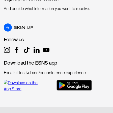
And decide what information you want to receive.
SIGN UP
SIGN UP
Follow us
Follow us
Download the ESNS app
Download the ESNS app
For a full festival and/or conference experience.