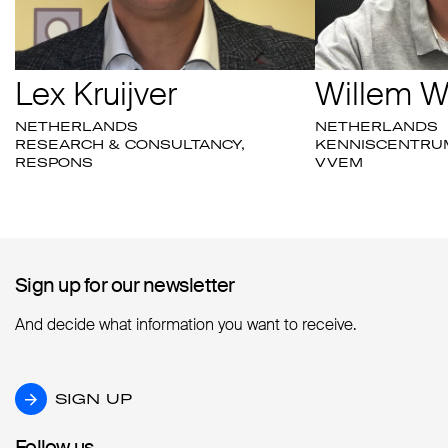
Lex Kruijver
Willem 
NETHERLANDS
NETHERLANDS
RESEARCH & CONSULTANCY,
KENNISCENTRU
RESPONS
VVEM
Sign up for our newsletter
Sign up for our newsletter
And decide what information you want to receive.
SIGN UP
SIGN UP
Follow us
Follow us