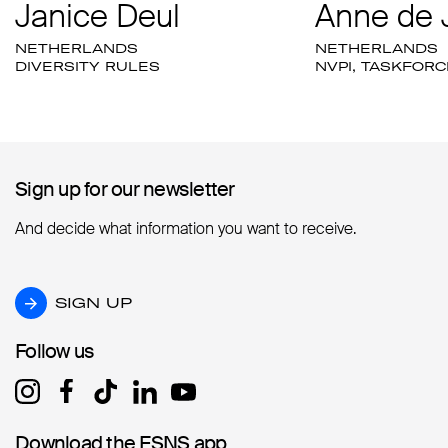
Janice Deul
Anne de 
NETHERLANDS
NETHERLANDS
DIVERSITY RULES
NVPI, TASKFORC
Sign up for our newsletter
Sign up for our newsletter
And decide what information you want to receive.
SIGN UP
SIGN UP
Follow us
Follow us
Download the ESNS app
Download the ESNS app