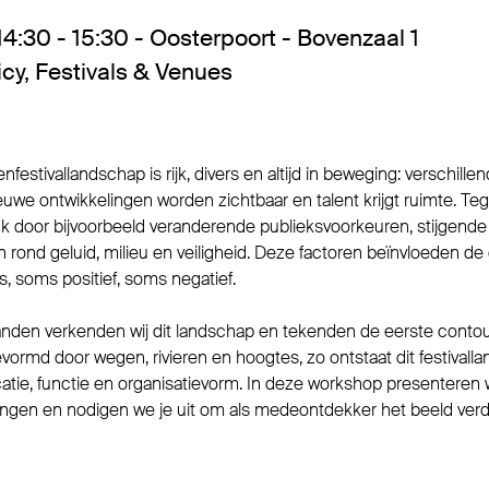
14:30 - 15:30 - Oosterpoort - Bovenzaal 1
icy
,
Festivals & Venues
estivallandschap is rijk, divers en altijd in beweging: verschillen
e ontwikkelingen worden zichtbaar en talent krijgt ruimte. Tegel
ruk door bijvoorbeeld veranderende publieksvoorkeuren, stijgend
 rond geluid, milieu en veiligheid. Deze factoren beïnvloeden de
ls, soms positief, soms negatief.
nden verkenden wij dit landschap en tekenden de eerste contou
vormd door wegen, rivieren en hoogtes, zo ontstaat dit festivalla
atie, functie en organisatievorm. In deze workshop presenteren
ingen en nodigen we je uit om als medeontdekker het beeld verd