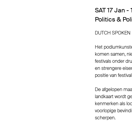
SAT 17 Jan - 
Politics & Pol
DUTCH SPOKEN
Het podiumkunstenf
komen samen, nieuw
festivals onder d
en strengere eisen
positie van festiva
De afgelopen maa
landkaart wordt ge
kenmerken als loc
voorlopige bevind
scherpen.