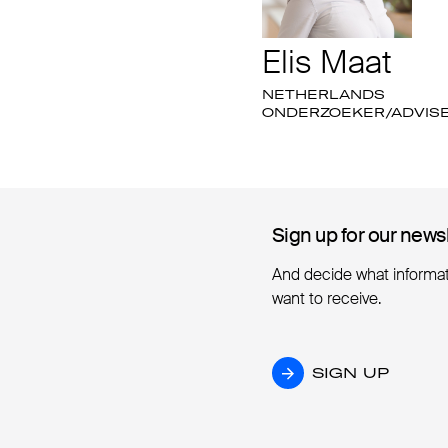
Elis Maat
NETHERLANDS
ONDERZOEKER/ADVISEU
Sign up for our news
Sign up for our news
And decide what informa
want to receive.
SIGN UP
SIGN UP