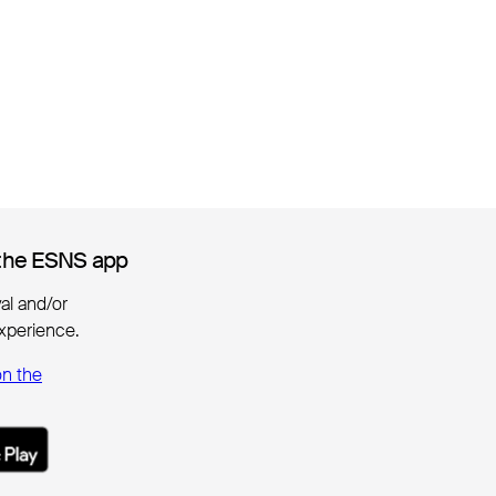
the ESNS app
the ESNS app
ival and/or
xperience.