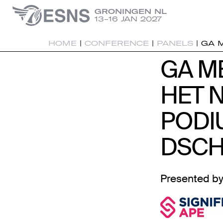
GRONINGEN NL
13-16 JAN 2027
HOME
|
CONFERENCE
|
PANELS
|
GA 
GA M
GA M
HET 
HET 
PODI
PODI
DSCH
Presented by