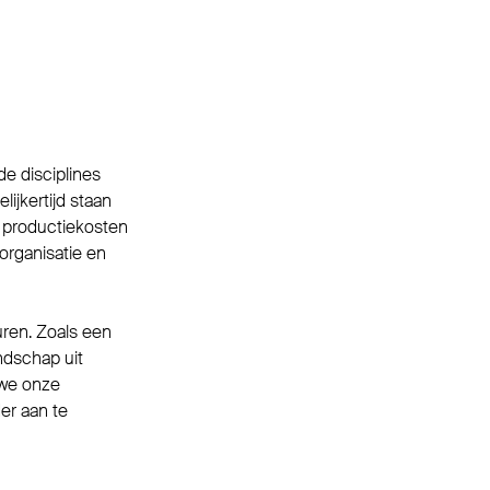
de disciplines
ijkertijd staan
e productiekosten
 organisatie en
ren. Zoals een
ndschap uit
 we onze
er aan te