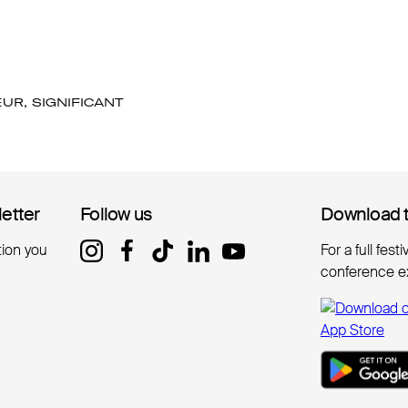
R, SIGNIFICANT
letter
letter
Follow us
Follow us
Download 
Download 
tion you
For a full fest
conference e