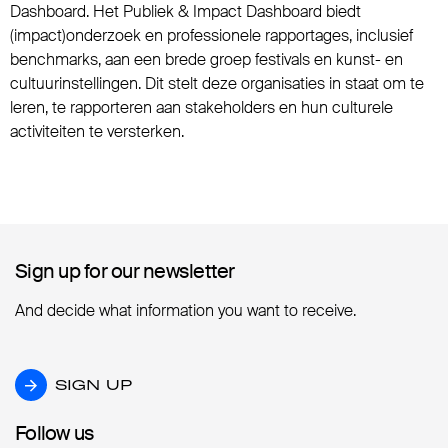
Dashboard. Het Publiek & Impact Dashboard biedt
(impact)onderzoek en professionele rapportages, inclusief
benchmarks, aan een brede groep festivals en kunst- en
cultuurinstellingen. Dit stelt deze organisaties in staat om te
leren, te rapporteren aan stakeholders en hun culturele
activiteiten te versterken.
Sign up for our newsletter
Sign up for our newsletter
And decide what information you want to receive.
SIGN UP
SIGN UP
Follow us
Follow us