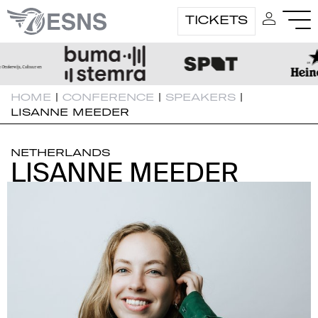
TICKETS
HOME
|
CONFERENCE
|
SPEAKERS
|
LISANNE MEEDER
NETHERLANDS
LISANNE MEEDER
LISANNE MEEDER