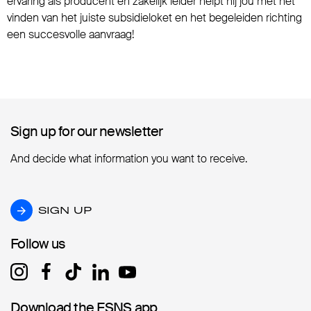
ervaring als producent en zakelijk leider helpt hij jou met het
vinden van het juiste subsidieloket en het begeleiden richting
een succesvolle aanvraag!
Sign up for our newsletter
Sign up for our newsletter
And decide what information you want to receive.
SIGN UP
SIGN UP
Follow us
Follow us
Download the ESNS app
Download the ESNS app