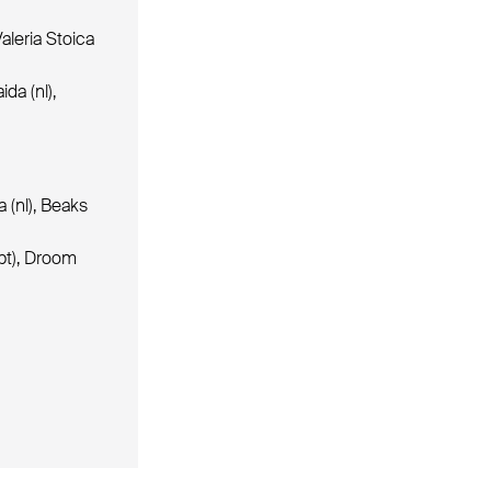
aleria Stoica
ida (nl),
a (nl), Beaks
(pt), Droom