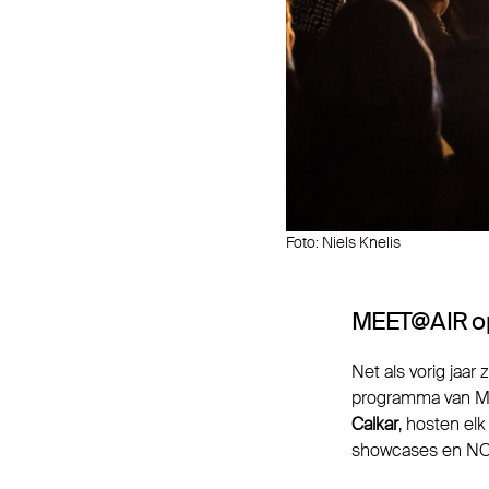
Foto: Niels Knelis
MEET@AIR op
Net als vorig jaar 
programma van ME
Calkar
, hosten el
showcases en NOOR