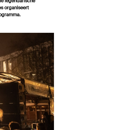
de legendarische
es organiseert
rogramma.