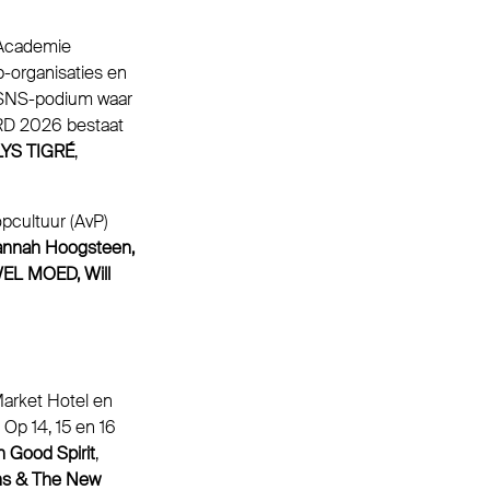
 Academie
op-organisaties en
 ESNS-podium waar
ORD 2026 bestaat
LYS TIGRÉ
,
pcultuur (AvP)
Hannah Hoogsteen,
 WEL MOED, Will
Market Hotel en
Op 14, 15 en 16
n Good Spirit
,
ns & The New