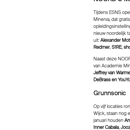
Tijdens ESNS open
Minerva, dat grati
opleidingsinstel
nieuw noordelijk 
uit:
Alexander Mo
Redmer
,
S1RE
,
sh
Naast deze NOORD-
van Academie Mine
Jeffrey van Warme
DeBrass en YouYou
Grunnsonic
Op vijf locaties 
Wijck, staan nog 
januari houden
An
Inner Cabala
,
Joo