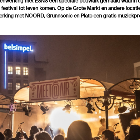
menwerking met ESNS een speciale podwalk gemaakt waarin 
 festival tot leven komen. Op de Grote Markt en andere locati
rking met NOORD, Grunnsonic en Plato een gratis muziekp