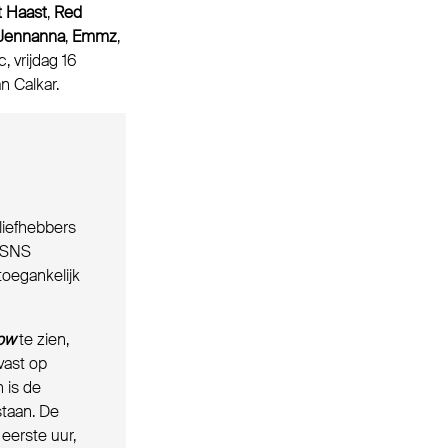
 Haast
,
Red
Jennanna
,
Emmz
,
, vrijdag 16
n Calkar.
liefhebbers
 ESNS
toegankelijk
ow
te zien,
vast op
 is de
staan. De
eerste uur,