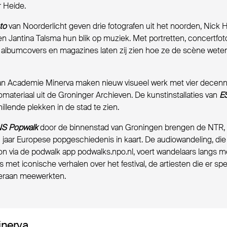
r Heide.
to
van Noorderlicht geven drie fotografen uit het noorden, Nick 
en Jantina Talsma hun blik op muziek. Met portretten, concertfoto
 albumcovers en magazines laten zij zien hoe ze de scène wete
an Academie Minerva maken nieuw visueel werk met vier decen
omateriaal uit de Groninger Archieven. De kunstinstallaties van
E
hillende plekken in de stad te zien.
S Popwalk
door de binnenstad van Groningen brengen de NTR
 jaar Europese popgeschiedenis in kaart. De audiowandeling, die
oon via de podwalk app podwalks.npo.nl, voert wandelaars langs 
es met iconische verhalen over het festival, de artiesten die er s
eraan meewerkten.
nerva