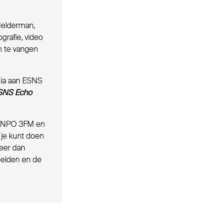
Helderman,
grafie, video
n te vangen
nia aan ESNS
SNS Echo
, NPO 3FM en
 je kunt doen
meer dan
peelden en de