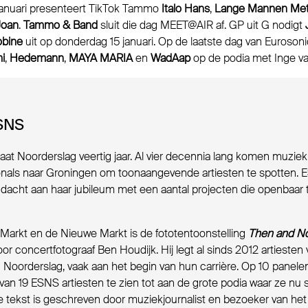
anuari presenteert TikTok Tammo
Italo Hans
,
Lange Mannen Met
Joan
.
Tammo & Band
sluit die dag MEET@AIR af. GP uit G nodigt
obine
uit op donderdag 15 januari. Op de laatste dag van Eurosonic
i
,
Hedemann
,
MAYA MARIA
en
WadAap
op de podia met Inge va
ESNS
aat Noorderslag veertig jaar. Al vier decennia lang komen muziek
onals naar Groningen om toonaangevende artiesten te spotten.
dacht aan haar jubileum met een aantal projecten die openbaar 
Markt en de Nieuwe Markt is de fototentoonstelling
Then and N
r concertfotograaf Ben Houdijk. Hij legt al sinds 2012 artiesten 
 Noorderslag, vaak aan het begin van hun carrière. Op 10 panelen
van 19 ESNS artiesten te zien tot aan de grote podia waar ze nu 
 tekst is geschreven door muziekjournalist en bezoeker van het 