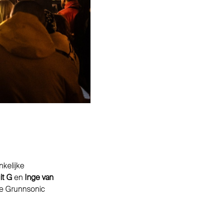
nkelijke
it G
en
Inge van
de Grunnsonic