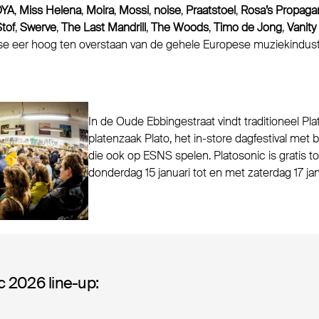
YA
,
Miss Helena
,
Moira
,
Mossi
,
noise
,
Praatstoel
,
Rosa’s Propaga
tof
,
Swerve
,
The Last Mandrill
,
The Woods
,
Timo de Jong
,
Vanity
e eer hoog ten overstaan van de gehele Europese muziekindustr
In de Oude Ebbingestraat vindt traditioneel Pla
platenzaak Plato, het in-store dagfestival met 
die ook op ESNS spelen. Platosonic is gratis t
donderdag 15 januari tot en met zaterdag 17 ja
c 2026 line-up: