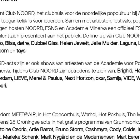
t Club NOORD, het clubhuis voor de noordelijke popcultuur bij
s toegankelijk is voor iedereen. Samen met artiesten, festivals, p
lingen hosten NOORD, ESNS en Academie Minerva een officieel
talent zich presenteert aan het publiek. De line-up van Club NO
to
,
Bliss
,
døtre
,
Dubbel Glas
,
Helen Jewett
,
Jelle Mulder
,
Laguna
,
oom
en
tays
.
acts zijn er ook shows van artiesten van de Academie voor Po
rva. Tijdens Club NOORD zijn optredens te zien van:
Brighid, 
rdam, LIEVE, Merel & Paulus, Next Horizon, oxar, Samija, VIDE,
ri.
rondom MEET@AIR, in Het Concerthuis, Warhol, Het Pakhuis, The 
eens 28 Groningse acts in het gratis programma van Grunnsonic. 
toine Cedric
,
Artie Barrot
,
Bruno Storm
,
Cashmyra
,
Cody
,
Colds
,
I
z
,
Marieke Schenk
,
Marit Nygård
en de Medemensen
,
Mart Eere