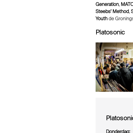
Generation
,
MATO
Steebs’ Method
,
S
Youth
de Gronings
Platosonic
Platosoni
Donderdag: