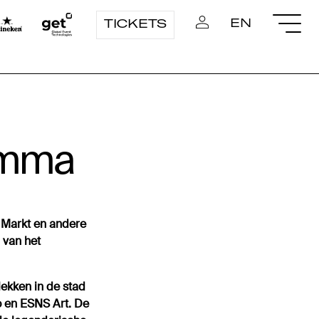
EN
TICKETS
ramma
 Markt en andere
 van het
lekken in de stad
o en ESNS Art. De