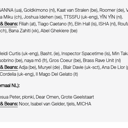
ANNA (ua), Goldkimono (nl), Kaat van Stralen (be), Roomer (de), V
alla Miku (ch), Joshua Idehen (se), TTSSFU (uk-eng), YĪN YĪN (nl).
 & Beans
:
Filiah (at), Tiago Caetano (fr), Elín Hall (is), ISHA (nl), Roufa
(ch), Bana Zahiti (xk), Abel Ghekiere (be)
eidi Curtis (uk-eng), Basht. (ie), Inspector Spacetime (is), Min Tak
usobrino (be), naya mö (fr), Gros Coeur (be), Brass Rave Unit (nl)
 & Beans:
Adja (be), Muryel (de) , Blair Davie (uk-sct), Ana De Llor 
, Cordelia (uk-eng), Il Mago Del Gelato (it)
emaal NL):
osua Peter, plonki, Dear Omen, Grote Geelstaart
 & Beans:
Noor, Isabel van Gelder, tjels, MICHA