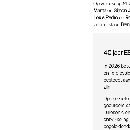
Op woensdag 14 j
Manta
en
Simon 
Louis Pedro
en
R
januari, staan
Frem
40 jaar 
In 2026 best
en -professi
besteedt aan
zijn.
Op de Grote 
gecureerd doo
Eurosonic en
ontwikkeling 
begeleidende