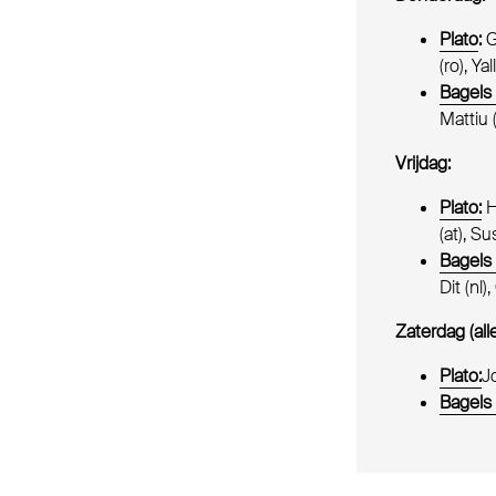
Plato
:
G
(ro), Y
Bagels
Mattiu 
Vrijdag:
Plato:
H
(at), S
Bagels
Dit (nl)
Zaterdag (all
Plato:
J
Bagels