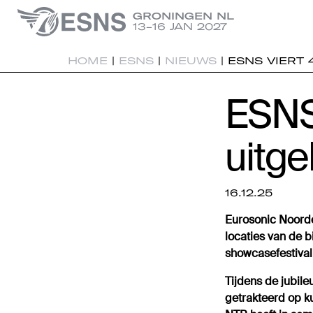
GRONINGEN NL
13-16 JAN 2027
HOME
|
ESNS
|
NIEUWS
|
ESNS VIERT 
ESNS 
uitge
16.12.25
Eurosonic Noorde
locaties van de b
showcasefestival 
Tijdens de jubil
getrakteerd op k