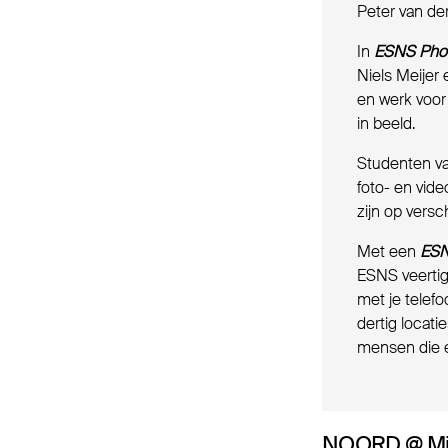
Peter van de
In
ESNS Pho
Niels Meijer 
en werk voor
in beeld.
Studenten v
foto- en vide
zijn op versc
Met een
ESN
ESNS veertig
met je telef
dertig locati
mensen die 
NOORD @ Mi