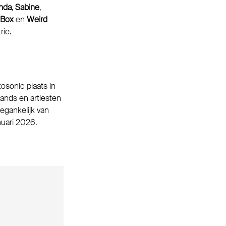
nda
,
Sabine
,
 Box
en
Weird
ie.
tosonic plaats in
bands en artiesten
oegankelijk van
nuari 2026.