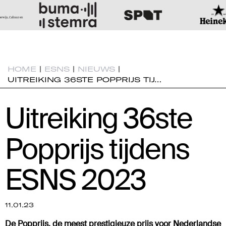
HOME
|
ESNS
|
NIEUWS
|
UITREIKING 36STE POPPRIJS TIJ…
Uitreiking 36ste
Popprijs tijdens
ESNS 2023
11.01.23
De Popprijs, de meest prestigieuze prijs voor Nederlandse