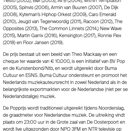
Tiësto (2002), Bløf (2003), Ali B (2004), Within Temptation
(2005), Spinvis (2006), Armin van Buuren (2007), De Dijk
(2008), Kyteman’s Hiphop Orkest (2009), Caro Emerald
(2010), Jeugd van Tegenwoordig (2011), Racoon (2012), The
Opposites (2013), The Common Linnets (2014,) New Wave
(2015), Martin Garrix (2016), Kensington (2017), Ronnie Flex
(2018) en Floor Jansen (2019).
De prijs bestaat uit een beeld van Theo Mackaay en een
cheque ter waarde van € 10.000, is een initiatief van BV Pop
en de Kunstenbond/Ntb, en wordt uitgereikt door Buma
Cultuur en ESNS. Buma Cultuur ondersteunt en promoot het
Nederlands muziekauteursrecht in zowel Nederland als in de
belangrijkste exportmarkten voor de Nederlandse (niet per se
Nederlandstalige) muziek.
De Popprijs wordt traditioneel uitgereikt tijdens Noorderslag,
de graadmeter voor Nederlandse muziek. De uitreiking vindt
plaats om 23:00 uur in de Grote zaal van De Oosterpoort en
wordt live uitgezonden door NPO 3FM en NTR televisie op