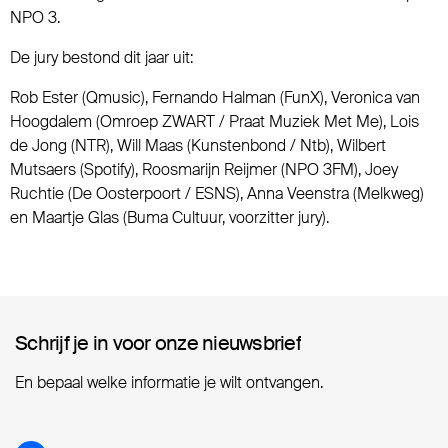
NPO 3.
De jury bestond dit jaar uit:
Rob Ester (Qmusic), Fernando Halman (FunX), Veronica van
Hoogdalem (Omroep ZWART / Praat Muziek Met Me), Lois
de Jong (NTR), Will Maas (Kunstenbond / Ntb), Wilbert
Mutsaers (Spotify), Roosmarijn Reijmer (NPO 3FM), Joey
Ruchtie (De Oosterpoort / ESNS), Anna Veenstra (Melkweg)
en Maartje Glas (Buma Cultuur, voorzitter jury).
Schrijf je in voor onze nieuwsbrief
Schrijf je in voor onze nieuwsbrief
En bepaal welke informatie je wilt ontvangen.