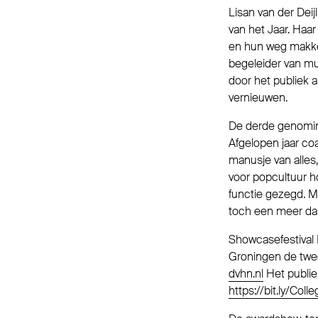
Lisan van der Deij
van het Jaar. Haar
en hun weg makkeli
begeleider van muz
door het publiek a
vernieuwen.
De derde genomine
Afgelopen jaar co
manusje van alles,
voor popcultuur ho
functie gezegd. Maa
toch een meer dan
Showcasefestival 
Groningen de tweed
dvhn.nl
Het publie
https://bit.ly/Co