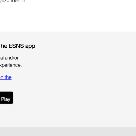
tgezonden in
the ESNS app
the ESNS app
ival and/or
xperience.