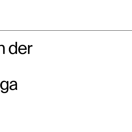
n der
ega