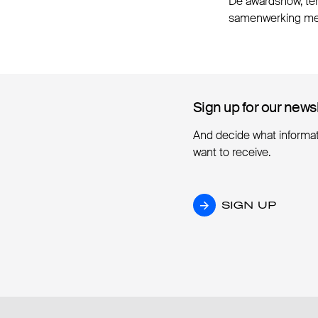
De awardshow, ter
samenwerking met
Sign up for our news
Sign up for our news
And decide what informa
want to receive.
SIGN UP
SIGN UP