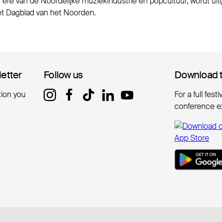
 ere van de Noordelijke muziekindustrie en popcultuur, wordt ui
 Dagblad van het Noorden.
letter
letter
Follow us
Follow us
Download 
Download 
tion you
For a full fest
conference e