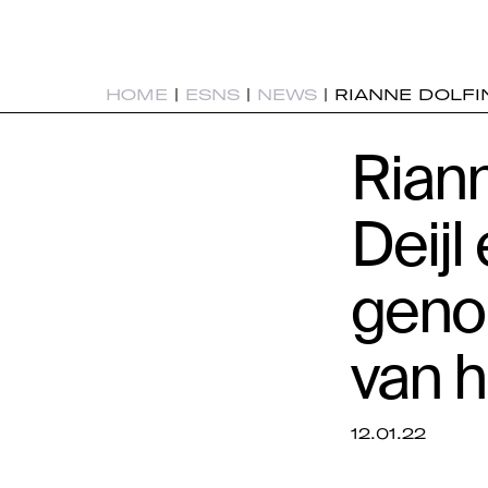
HOME
|
ESNS
|
NEWS
|
RIANNE DOLFI
Riann
Deijl
geno
van h
12.01.22