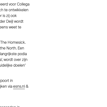
neerd voor Collega
ich te ontwikkelen
is zij ook
der Deijl wordt
 eens weet te
d The Homesick.
 the North. Een
langrijkste podia
, wordt over zijn
uidelijke doelen’
poort in
jken via
esns.nl
&