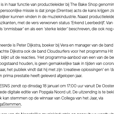
l is in haar functie van productieleider bij The Bake Shop genomi
 persoonlijke missie is dat jonge (Drentse) acts de kans krijgen z
jker kunnen vinden in de muziekindustrie. Naast productieleider 
ikanten, met de vers verworven status ‘Erkend Leerbedrijf’. Van 
ls ‘onmisbaar’ en als een ‘sterke leider’ beschreven, die ook nog
erde is Peter Dijkstra, boeker bij Vera en manager van de ban
achte Dijkstra ook de band Cloudsurfers voor het programma Hit
 blijkt uit de reacties. ‘Het programma-aanbod van een van de be
ogstaand houden, is geen gemakkelijke taak in tijden van corona’
r, het publiek vindt dat hij met zijn ‘creatieve oplossingen’ en ‘d
 prima prestatie heeft geleverd afgelopen jaar.
ESNS zendt op dinsdag 18 januari om 17:00 uur vanuit De Ooster
e digitale editie van Popgala Noord uit. De uitzending is te beki
k kan stemmen op de winnaar van Collega van het Jaar, via
llegaStemmen
.