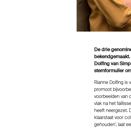
De drie genomine
bekendgemaakt. T
Dolfing van Simpl
stemformulier om
Rianne Dolfing is
promoot bijvoorbe
voorbeelden van de
vlak na het faill
heeft neergezet. 
klaarstaat voor col
gehouden’, laat 