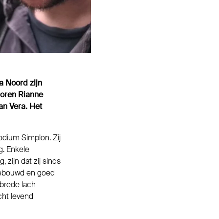
a Noord zijn
horen Rianne
an Vera. Het
odium Simplon. Zij
g. Enkele
 zijn dat zij sinds
pgebouwd en goed
 brede lach
echt levend