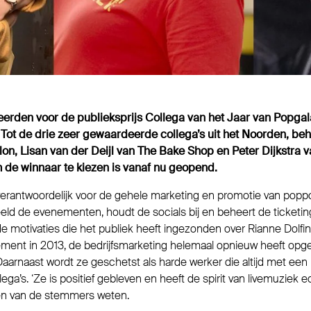
erden voor de publieksprijs Collega van het Jaar van Popgal
ot de drie zeer gewaardeerde collega’s uit het Noorden, be
on, Lisan van der Deijl van The Bake Shop en Peter Dijkstra v
 de winnaar te kiezen is vanaf nu geopend.
 verantwoordelijk voor de gehele marketing en promotie van popp
eld de evenementen, houdt de socials bij en beheert de ticketin
 motivaties die het publiek heeft ingezonden over Rianne Dolfing,
issement in 2013, de bedrijfsmarketing helemaal opnieuw heeft o
Daarnaast wordt ze geschetst als harde werker die altijd met een
lega’s. ‘Ze is positief gebleven en heeft de spirit van livemuziek 
een van de stemmers weten.