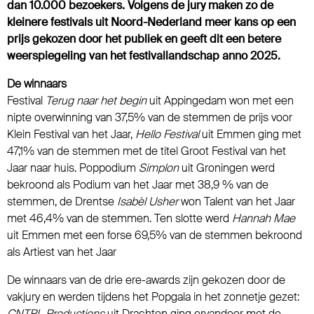
dan 10.000 bezoekers. Volgens de jury maken zo de
kleinere festivals uit Noord-Nederland meer kans op een
prijs gekozen door het publiek en geeft dit een betere
weerspiegeling van het festivallandschap anno 2025.
De winnaars
Festival
Terug naar het begin
uit Appingedam won met een
nipte overwinning van 37,5% van de stemmen de prijs voor
Klein Festival van het Jaar,
Hello Festival
uit Emmen ging met
47,1% van de stemmen met de titel Groot Festival van het
Jaar naar huis. Poppodium
Simplon
uit Groningen werd
bekroond als Podium van het Jaar met 38,9 % van de
stemmen, de Drentse
Isabèl Usher
won Talent van het Jaar
met 46,4% van de stemmen. Ten slotte werd
Hannah Mae
uit Emmen met een forse 69,5% van de stemmen bekroond
als Artiest van het Jaar
De winnaars van de drie ere-awards zijn gekozen door de
vakjury en werden tijdens het Popgala in het zonnetje gezet:
CNTRL Productions
uit Drachten ging ervandoor met de