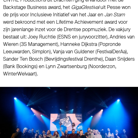
Backstage Business award, het
GigaGfestival
uit Pesse won
de prijs voor Inclusieve Initiatief van het Jaar en
Jan Stam
werd bekroond met een Lifetime Achievement award voor
zijn jarenlange inzet voor de Drentse popmuziek. De vakjury
bestaat uit: Joey Ruchtie (ESNS en juryvoorzitter), Andries van
Wieren (3S Management), Hanneke Dijkstra (Popronde
Leeuwarden, Simplon), Vanja van Guldener (FestivalDerAa),
Sander Ten Bosch (Bevrijdingsfestival Drenthe), Daan Snijders
(Bank Bookings) en Lynn Zwartsenburg (Noorderzon,
WinterWelvaart).