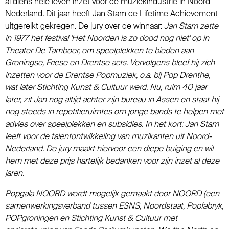
al diens hele leven inzet voor de muziekindustrie in Noord-
Nederland. Dit jaar heeft Jan Stam de Lifetime Achievement
uitgereikt gekregen. De jury over de winnaar:
Jan Stam zette
in 1977 het festival 'Het Noorden is zo dood nog niet' op in
Theater De Tamboer, om speelplekken te bieden aan
Groningse, Friese en Drentse acts. Vervolgens bleef hij zich
inzetten voor de Drentse Popmuziek, o.a. bij Pop Drenthe,
wat later Stichting Kunst & Cultuur werd. Nu, ruim 40 jaar
later, zit Jan nog altijd achter zijn bureau in Assen en staat hij
nog steeds in repetitieruimtes om jonge bands te helpen met
advies over speelplekken en subsidies. In het kort: Jan Stam
leeft voor de talentontwikkeling van muzikanten uit Noord-
Nederland. De jury maakt hiervoor een diepe buiging en wil
hem met deze prijs hartelijk bedanken voor zijn inzet al deze
jaren.
Popgala NOORD wordt mogelijk gemaakt door NOORD (een
samenwerkingsverband tussen ESNS, Noordstaat, Popfabryk,
POPgroningen en Stichting Kunst & Cultuur met