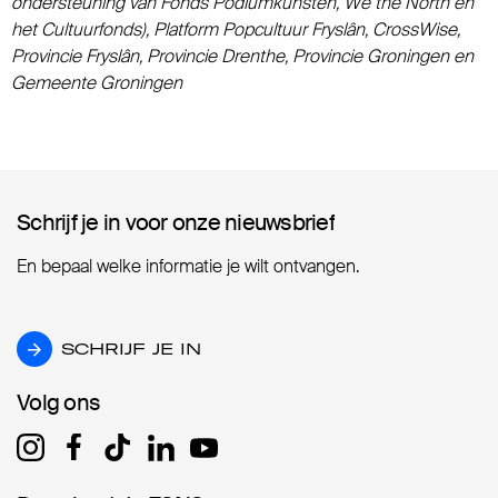
ondersteuning van Fonds Podiumkunsten, We the North en
het Cultuurfonds), Platform Popcultuur Fryslân, CrossWise,
Provincie Fryslân, Provincie Drenthe, Provincie Groningen en
Gemeente Groningen
Schrijf je in voor onze nieuwsbrief
Schrijf je in voor onze nieuwsbrief
En bepaal welke informatie je wilt ontvangen.
SCHRIJF JE IN
SCHRIJF JE IN
Volg ons
Volg ons