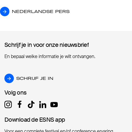
NEDERLANDSE PERS
NEDERLANDSE PERS
Schrijf je in voor onze nieuwsbrief
Schrijf je in voor onze nieuwsbrief
En bepaal welke informatie je wilt ontvangen.
SCHRIJF JE IN
SCHRIJF JE IN
Volg ons
Volg ons
Download de ESNS app
Download de ESNS app
Voor een complete festival en/of conference ervaring.