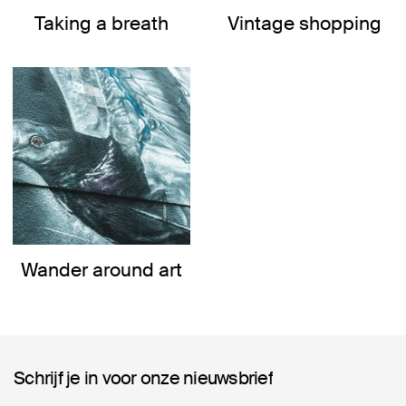
Taking a breath
Vintage shopping
Wander around art
Schrijf je in voor onze nieuwsbrief
Schrijf je in voor onze nieuwsbrief