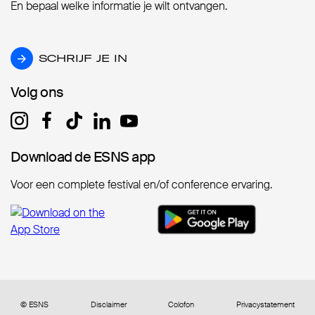
En bepaal welke informatie je wilt ontvangen.
SCHRIJF JE IN
SCHRIJF JE IN
Volg ons
Volg ons
Download de ESNS app
Download de ESNS app
Voor een complete festival en/of conference ervaring.
© ESNS
Disclaimer
Colofon
Privacystatement