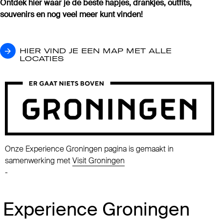
Ontdek hier waar je de beste hapjes, drankjes, outfits,
souvenirs en nog veel meer kunt vinden!
HIER VIND JE EEN MAP MET ALLE LOCATIES
HIER VIND JE EEN MAP MET ALLE
LOCATIES
Onze Experience Groningen pagina is gemaakt in
samenwerking met
Visit Groningen
-
Experience Groningen