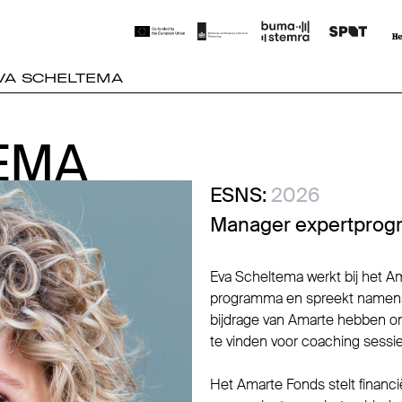
VA SCHELTEMA
EMA
EMA
ESNS:
2026
Manager expertprog
Eva Scheltema werkt bij het A
programma en spreekt namens
bijdrage van Amarte hebben o
te vinden voor coaching sessie
Het Amarte Fonds stelt financ