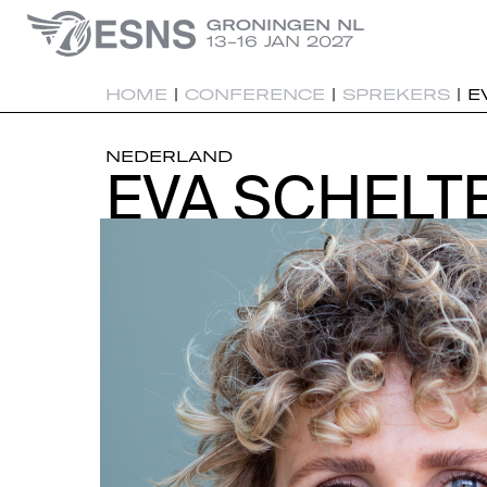
GRONINGEN NL
13-16 JAN 2027
HOME
|
CONFERENCE
|
SPREKERS
|
E
NEDERLAND
EVA SCHELT
EVA SCHELT