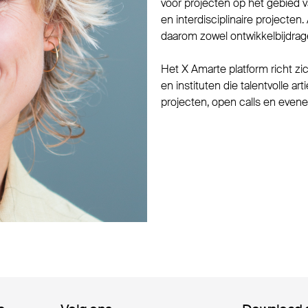
voor projecten op het gebied va
en interdisciplinaire projecten
daarom zowel ontwikkelbijdrage
Het X Amarte platform richt zi
en instituten die talentvolle a
projecten, open calls en even