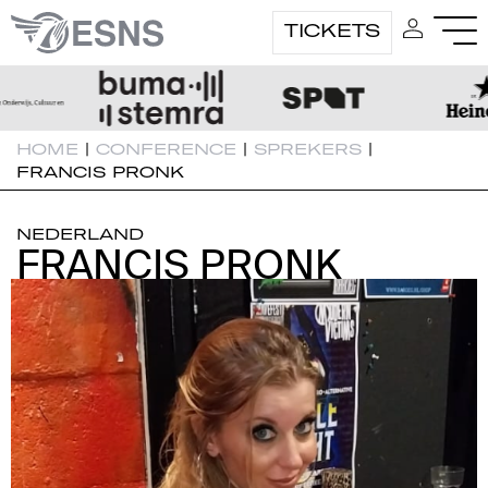
TICKETS
HOME
|
CONFERENCE
|
SPREKERS
|
FRANCIS PRONK
NEDERLAND
FRANCIS PRONK
FRANCIS PRONK