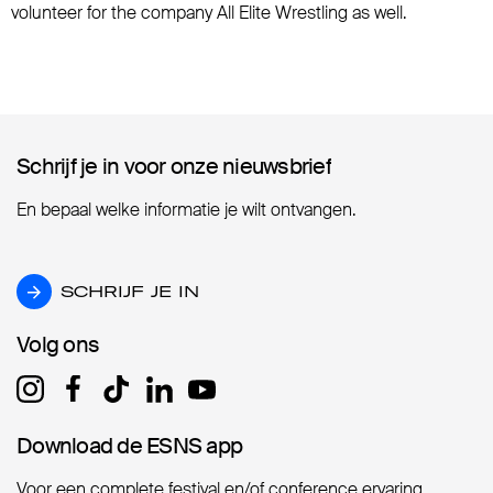
volunteer for the company All Elite Wrestling as well.
Schrijf je in voor onze nieuwsbrief
Schrijf je in voor onze nieuwsbrief
En bepaal welke informatie je wilt ontvangen.
SCHRIJF JE IN
SCHRIJF JE IN
Volg ons
Volg ons
Download de ESNS app
Download de ESNS app
Voor een complete festival en/of conference ervaring.