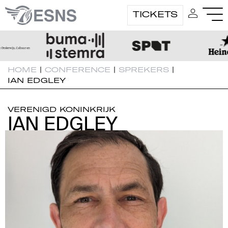
TICKETS
HOME
|
CONFERENCE
|
SPREKERS
|
IAN EDGLEY
VERENIGD KONINKRIJK
IAN EDGLEY
IAN EDGLEY