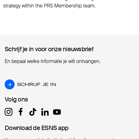
strategy within the PRS Membership team.
Schrijf je in voor onze nieuwsbrief
Schrijf je in voor onze nieuwsbrief
En bepaal welke informatie je wilt ontvangen.
SCHRIJF JE IN
SCHRIJF JE IN
Volg ons
Volg ons
Download de ESNS app
Download de ESNS app