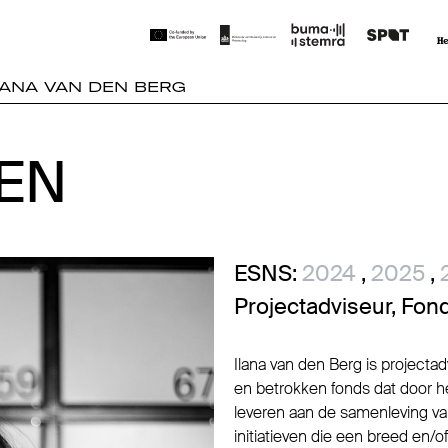
LANA VAN DEN BERG
DEN
DEN
ESNS:
2024
,
2025
,
Projectadviseur, Fon
Ilana van den Berg is projecta
en betrokken fonds dat door he
leveren aan de samenleving van
initiatieven die een breed en/