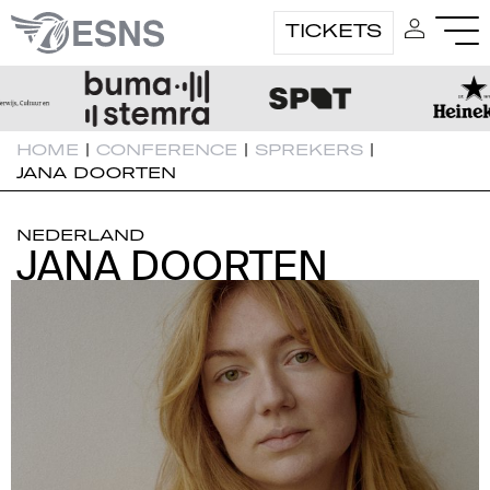
TICKETS
HOME
|
CONFERENCE
|
SPREKERS
|
JANA DOORTEN
NEDERLAND
JANA DOORTEN
JANA DOORTEN