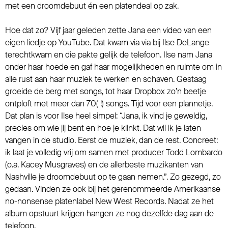
met een droomdebuut én een platendeal op zak.
Hoe dat zo? Vijf jaar geleden zette Jana een video van een
eigen liedje op YouTube. Dat kwam via via bij Ilse DeLange
terechtkwam en die pakte gelijk de telefoon. Ilse nam Jana
onder haar hoede en gaf haar mogelijkheden en ruimte om in
alle rust aan haar muziek te werken en schaven. Gestaag
groeide de berg met songs, tot haar Dropbox zo’n beetje
ontploft met meer dan 70( !) songs. Tijd voor een plannetje.
Dat plan is voor Ilse heel simpel: “Jana, ik vind je geweldig,
precies om wie jij bent en hoe je klinkt. Dat wil ik je laten
vangen in de studio. Eerst de muziek, dan de rest. Concreet:
ik laat je volledig vrij om samen met producer Todd Lombardo
(o.a. Kacey Musgraves) en de allerbeste muzikanten van
Nashville je droomdebuut op te gaan nemen.”. Zo gezegd, zo
gedaan. Vinden ze ook bij het gerenommeerde Amerikaanse
no-nonsense platenlabel New West Records. Nadat ze het
album opstuurt krijgen hangen ze nog dezelfde dag aan de
telefoon.