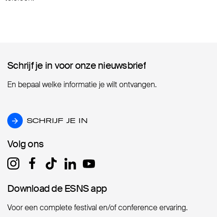
Schrijf je in voor onze nieuwsbrief
Schrijf je in voor onze nieuwsbrief
En bepaal welke informatie je wilt ontvangen.
SCHRIJF JE IN
SCHRIJF JE IN
Volg ons
Volg ons
Download de ESNS app
Download de ESNS app
Voor een complete festival en/of conference ervaring.