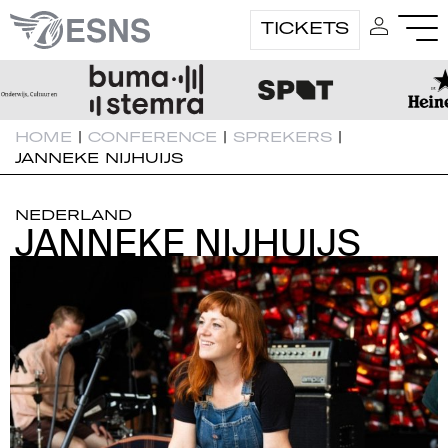
TICKETS
HOME
|
CONFERENCE
|
SPREKERS
|
JANNEKE NIJHUIJS
NEDERLAND
JANNEKE NIJHUIJS
JANNEKE NIJHUIJS