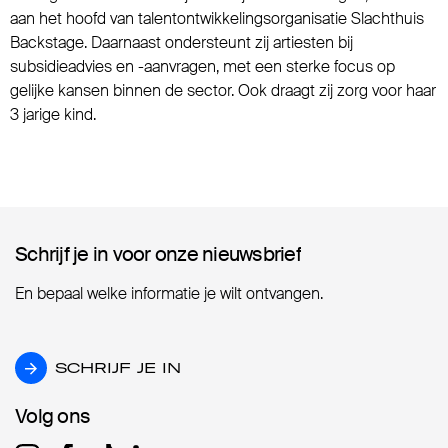
aan het hoofd van talentontwikkelingsorganisatie Slachthuis
Backstage. Daarnaast ondersteunt zij artiesten bij
subsidieadvies en -aanvragen, met een sterke focus op
gelijke kansen binnen de sector. Ook draagt zij zorg voor haar
3 jarige kind.
Schrijf je in voor onze nieuwsbrief
Schrijf je in voor onze nieuwsbrief
En bepaal welke informatie je wilt ontvangen.
SCHRIJF JE IN
SCHRIJF JE IN
Volg ons
Volg ons