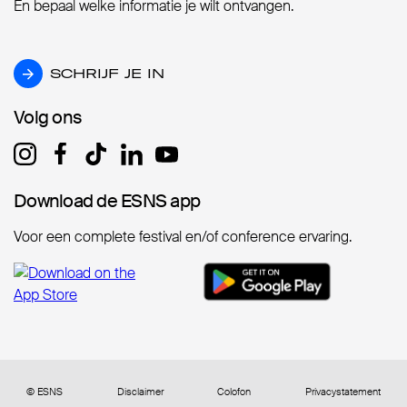
En bepaal welke informatie je wilt ontvangen.
SCHRIJF JE IN
SCHRIJF JE IN
Volg ons
Volg ons
Download de ESNS app
Download de ESNS app
Voor een complete festival en/of conference ervaring.
© ESNS
Disclaimer
Colofon
Privacystatement