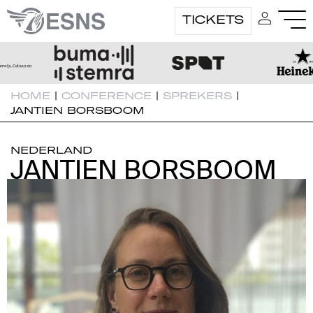
TICKETS
HOME
|
CONFERENCE
|
SPREKERS
|
JANTIEN BORSBOOM
NEDERLAND
JANTIEN BORSBOOM
JANTIEN BORSBOOM