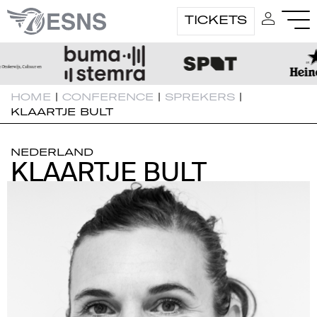
TICKETS
HOME
|
CONFERENCE
|
SPREKERS
|
KLAARTJE BULT
NEDERLAND
KLAARTJE BULT
KLAARTJE BULT