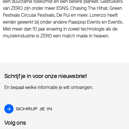
een duurzame toekomst en een betere planeet. Gebruikers
van ZERO zijn onder meer ESNS, Chasing The Hihat, Green
Festivals Circular Festivals, De Pul en meer. Lorenzo heeft
eerder gewerkt bij onder andere Paaspop Events en Eventix.
Met meer dan 10 jaar ervaring in zowel technologie als de
muziekindustrie is ZERO een match made in heaven.
Schrijf je in voor onze nieuwsbrief
Schrijf je in voor onze nieuwsbrief
En bepaal welke informatie je wilt ontvangen.
SCHRIJF JE IN
SCHRIJF JE IN
Volg ons
Volg ons