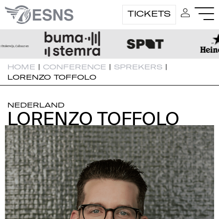
TICKETS
HOME
|
CONFERENCE
|
SPREKERS
|
LORENZO TOFFOLO
NEDERLAND
LORENZO TOFFOLO
LORENZO TOFFOLO