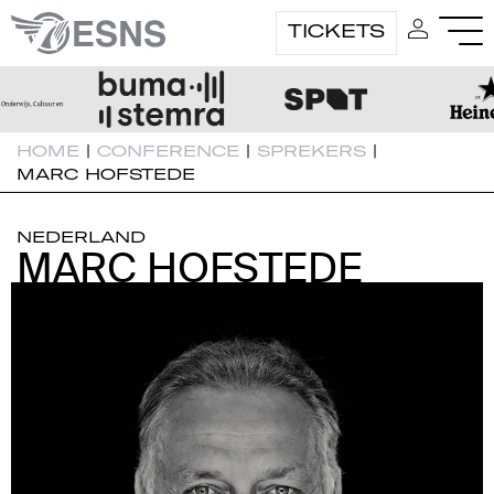
TICKETS
HOME
|
CONFERENCE
|
SPREKERS
|
MARC HOFSTEDE
NEDERLAND
MARC HOFSTEDE
MARC HOFSTEDE