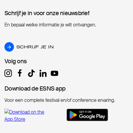
Schrijf je in voor onze nieuwsbrief
Schrijf je in voor onze nieuwsbrief
En bepaal welke informatie je wilt ontvangen.
SCHRIJF JE IN
SCHRIJF JE IN
Volg ons
Volg ons
Download de ESNS app
Download de ESNS app
Voor een complete festival en/of conference ervaring.