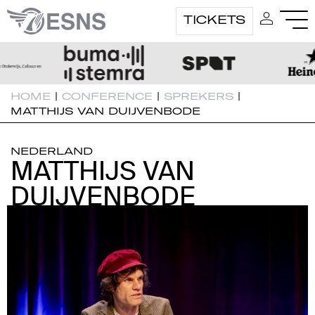
TICKETS
HOME
|
CONFERENCE
|
SPREKERS
|
MATTHIJS VAN DUIJVENBODE
NEDERLAND
MATTHIJS VAN
MATTHIJS VAN
DUIJVENBODE
DUIJVENBODE