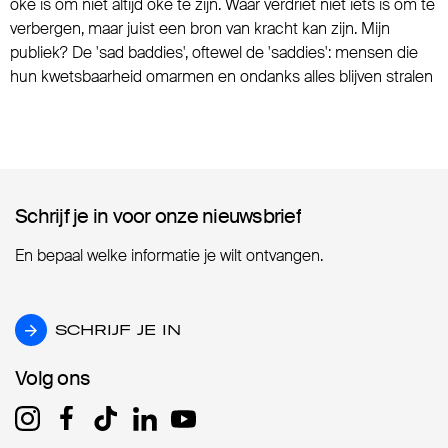
oké is om niet altijd oké te zijn. Waar verdriet niet iets is om te
verbergen, maar juist een bron van kracht kan zijn. Mijn
publiek? De 'sad baddies', oftewel de 'saddies': mensen die
hun kwetsbaarheid omarmen en ondanks alles blijven stralen
Schrijf je in voor onze nieuwsbrief
Schrijf je in voor onze nieuwsbrief
En bepaal welke informatie je wilt ontvangen.
SCHRIJF JE IN
SCHRIJF JE IN
Volg ons
Volg ons