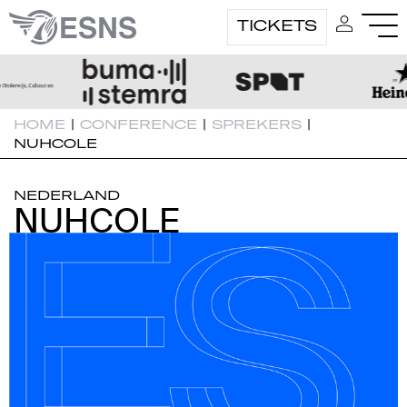
TICKETS
HOME
|
CONFERENCE
|
SPREKERS
|
NUHCOLE
NEDERLAND
NUHCOLE
NUHCOLE