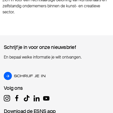
zelfstandig ondernemers binnen de kunst- en creatieve
sector.
Schrijf je in voor onze nieuwsbrief
Schrijf je in voor onze nieuwsbrief
En bepaal welke informatie je wilt ontvangen.
SCHRIJF JE IN
SCHRIJF JE IN
Volg ons
Volg ons
Download de ESNS app
Download de ESNS app