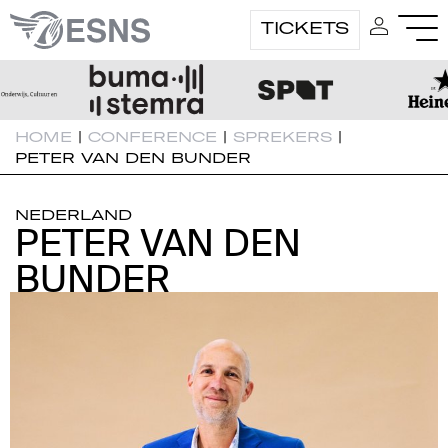
TICKETS
HOME
|
CONFERENCE
|
SPREKERS
|
PETER VAN DEN BUNDER
NEDERLAND
PETER VAN DEN
PETER VAN DEN
BUNDER
BUNDER