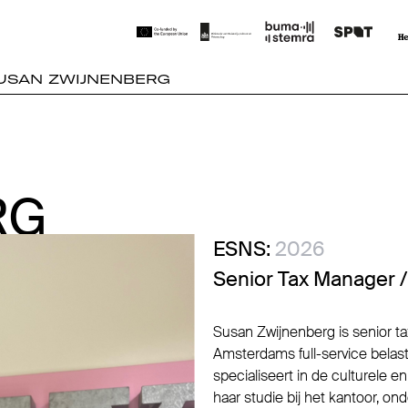
USAN ZWIJNENBERG
RG
RG
ESNS:
2026
Senior Tax Manager /
Susan Zwijnenberg is senior t
Amsterdams full-service belast
specialiseert in de culturele e
haar studie bij het kantoor, on