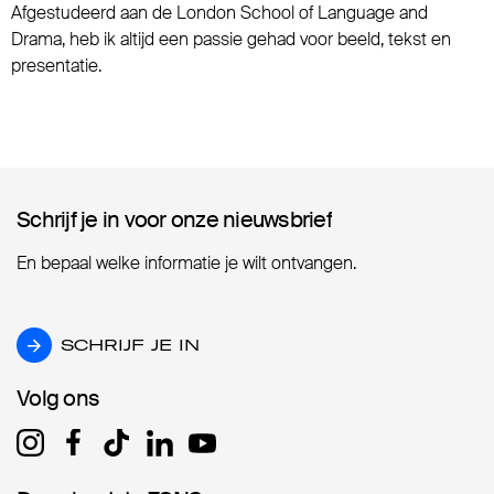
Afgestudeerd aan de London School of Language and
Drama, heb ik altijd een passie gehad voor beeld, tekst en
presentatie.
Schrijf je in voor onze nieuwsbrief
Schrijf je in voor onze nieuwsbrief
En bepaal welke informatie je wilt ontvangen.
SCHRIJF JE IN
SCHRIJF JE IN
Volg ons
Volg ons