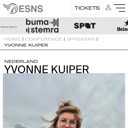
TICKETS
HOME
|
CONFERENCE
|
SPREKERS
|
YVONNE KUIPER
NEDERLAND
YVONNE KUIPER
YVONNE KUIPER