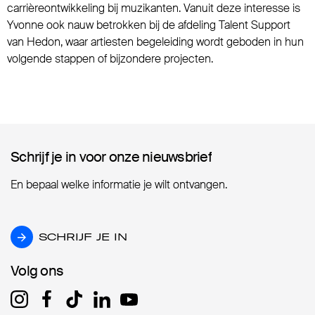
carrièreontwikkeling bij muzikanten. Vanuit deze interesse is
Yvonne ook nauw betrokken bij de afdeling Talent Support
van Hedon, waar artiesten begeleiding wordt geboden in hun
volgende stappen of bijzondere projecten.
Schrijf je in voor onze nieuwsbrief
Schrijf je in voor onze nieuwsbrief
En bepaal welke informatie je wilt ontvangen.
SCHRIJF JE IN
SCHRIJF JE IN
Volg ons
Volg ons