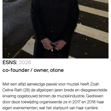
ESNS:
2026
co-founder / owner, otone
Met een altijd aanwezige passie voor muziek heeft Zoah
Celine Rath (28) de afgelopen jaren brede en diepgewortelde
ervaring opgebouwd binnen de muziekindustrie. Gedreven
door deze toewijding organiseerde ze in 2017 en 2018 haar
eigen evenementen, wat het startpunt van haar carrière