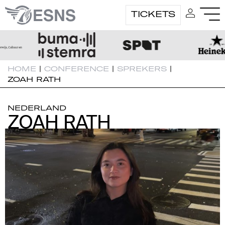
TICKETS
HOME
|
CONFERENCE
|
SPREKERS
|
ZOAH RATH
NEDERLAND
ZOAH RATH
ZOAH RATH