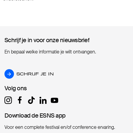
Schrijf je in voor onze nieuwsbrief
Schrijf je in voor onze nieuwsbrief
En bepaal welke informatie je wilt ontvangen.
SCHRIJF JE IN
SCHRIJF JE IN
Volg ons
Volg ons
Download de ESNS app
Download de ESNS app
Voor een complete festival en/of conference ervaring.