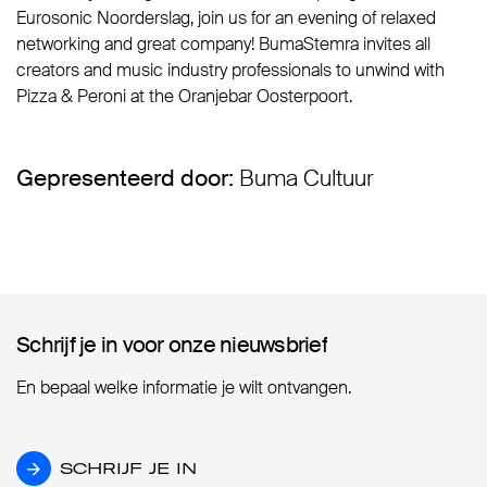
Eurosonic Noorderslag, join us for an evening of relaxed
networking and great company! BumaStemra invites all
creators and music industry professionals to unwind with
Pizza & Peroni at the Oranjebar Oosterpoort.
Gepresenteerd door:
Buma Cultuur
Schrijf je in voor onze nieuwsbrief
Schrijf je in voor onze nieuwsbrief
En bepaal welke informatie je wilt ontvangen.
SCHRIJF JE IN
SCHRIJF JE IN