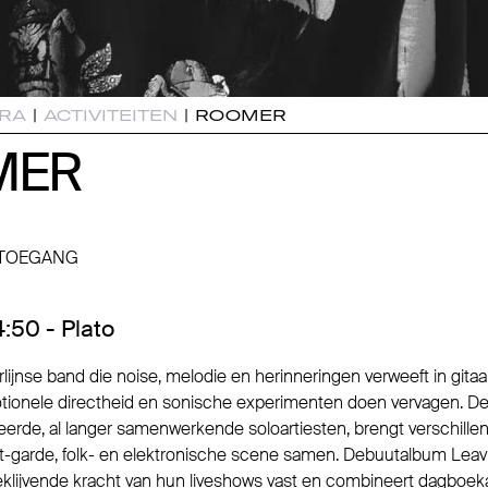
RA
|
ACTIVITEITEN
|
ROOMER
MER
MER
 TOEGANG
:50 - Plato
ijnse band die noise, melodie en herinneringen verweeft in gitaa
ionele directheid en sonische experimenten doen vervagen. De
teerde, al langer samenwerkende soloartiesten, brengt verschill
-garde, folk- en elektronische scene samen. Debuutalbum Leaving
klijvende kracht van hun liveshows vast en combineert dagboek