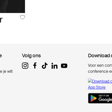
r
e
e
Volg ons
Volg ons
Download 
Download 
Voor een comp
 je wilt
conference er