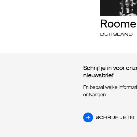
Roome
DUITSLAND
Schrijf je in voor onz
Schrijf je in voor onz
nieuwsbrief
nieuwsbrief
En bepaal welke informatie
ontvangen.
SCHRIJF JE IN
SCHRIJF JE IN