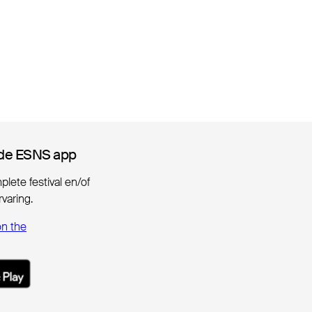
de ESNS app
de ESNS app
lete festival en/of
varing.