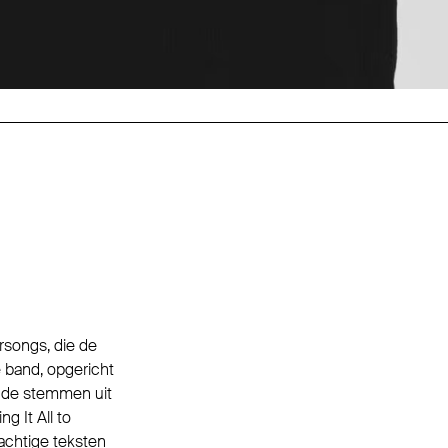
rsongs, die de
 band, opgericht
ende stemmen uit
 It All to
achtige teksten