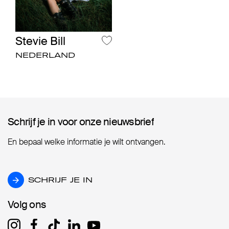
Stevie Bill
NEDERLAND
Schrijf je in voor onze nieuwsbrief
Schrijf je in voor onze nieuwsbrief
En bepaal welke informatie je wilt ontvangen.
SCHRIJF JE IN
SCHRIJF JE IN
Volg ons
Volg ons