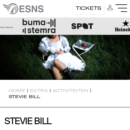
TICKETS
HOME
|
EXTRA
|
ACTIVITEITEN
|
STEVIE BILL
STEVIE BILL
STEVIE BILL