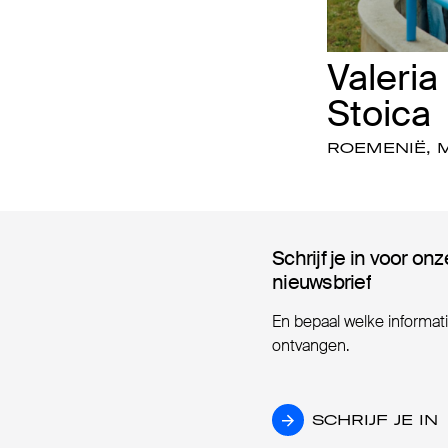
Valeria
Stoica
ROEMENIË, 
Schrijf je in voor onz
Schrijf je in voor onz
nieuwsbrief
nieuwsbrief
En bepaal welke informatie
ontvangen.
SCHRIJF JE IN
SCHRIJF JE IN