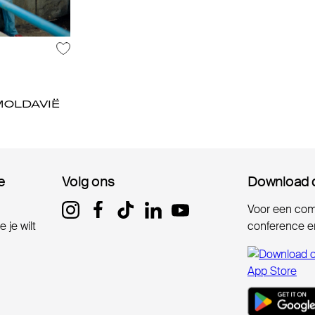
MOLDAVIË
e
e
Volg ons
Volg ons
Download 
Download 
Voor een comp
 je wilt
conference er