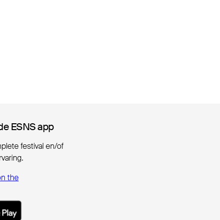
de ESNS app
de ESNS app
lete festival en/of
varing.