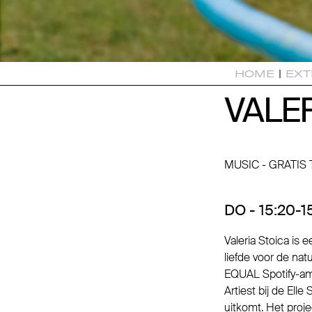
HOME
|
EXT
VALER
VALER
MUSIC - GRATIS
DO - 15:20-15
Valeria Stoica is 
liefde voor de na
EQUAL Spotify-am
Artiest bij de Ell
uitkomt. Het proje