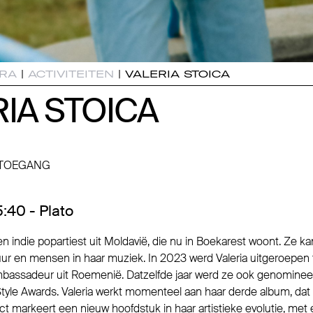
RA
|
ACTIVITEITEN
|
VALERIA STOICA
IA STOICA
IA STOICA
 TOEGANG
:40 - Plato
een indie popartiest uit Moldavië, die nu in Boekarest woont. Ze ka
tuur en mensen in haar muziek. In 2023 werd Valeria uitgeroepen 
bassadeur uit Roemenië. Datzelfde jaar werd ze ook genominee
e Style Awards. Valeria werkt momenteel aan haar derde album, da
ct markeert een nieuw hoofdstuk in haar artistieke evolutie, met 