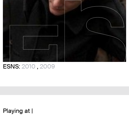
ESNS:
2010
,
2009
Playing at |