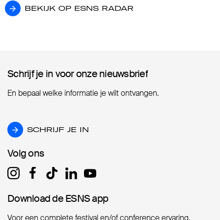
BEKIJK OP ESNS RADAR
BEKIJK OP ESNS RADAR
Schrijf je in voor onze nieuwsbrief
Schrijf je in voor onze nieuwsbrief
En bepaal welke informatie je wilt ontvangen.
SCHRIJF JE IN
SCHRIJF JE IN
Volg ons
Volg ons
Download de ESNS app
Download de ESNS app
Voor een complete festival en/of conference ervaring.