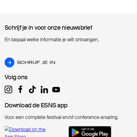
Schrijf je in voor onze nieuwsbrief
Schrijf je in voor onze nieuwsbrief
En bepaal welke informatie je wilt ontvangen.
SCHRIJF JE IN
SCHRIJF JE IN
Volg ons
Volg ons
Download de ESNS app
Download de ESNS app
Voor een complete festival en/of conference ervaring.