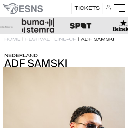
TICKETS
HOME
|
FESTIVAL
|
LINE-UP
|
ADF SAMSKI
NEDERLAND
ADF SAMSKI
ADF SAMSKI