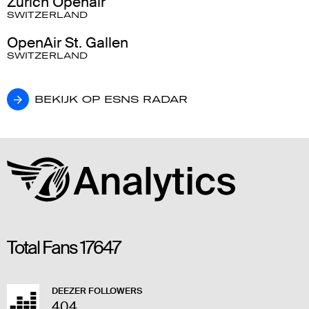
Zürich Openair
SWITZERLAND
OpenAir St. Gallen
SWITZERLAND
BEKIJK OP ESNS RADAR
BEKIJK OP ESNS RADAR
Total Fans
17647
DEEZER FOLLOWERS
404