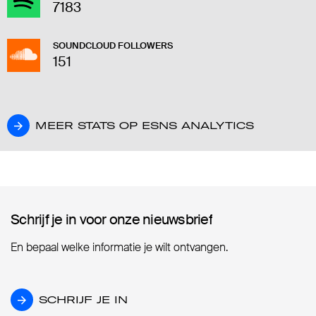
7183
SOUNDCLOUD FOLLOWERS
151
MEER STATS OP ESNS ANALYTICS
MEER STATS OP ESNS ANALYTICS
Schrijf je in voor onze nieuwsbrief
Schrijf je in voor onze nieuwsbrief
En bepaal welke informatie je wilt ontvangen.
SCHRIJF JE IN
SCHRIJF JE IN