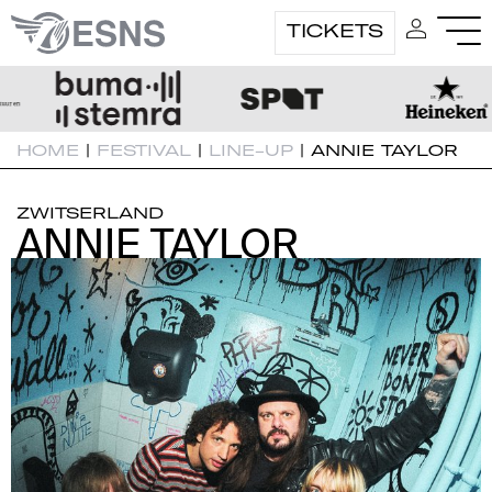
TICKETS
HOME
|
FESTIVAL
|
LINE-UP
|
ANNIE TAYLOR
ZWITSERLAND
ANNIE TAYLOR
ANNIE TAYLOR