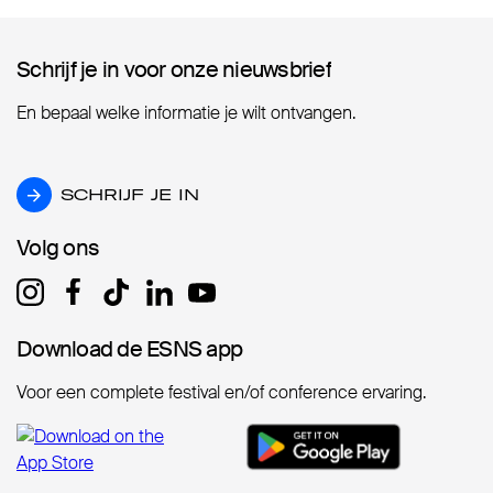
Schrijf je in voor onze nieuwsbrief
Schrijf je in voor onze nieuwsbrief
En bepaal welke informatie je wilt ontvangen.
SCHRIJF JE IN
SCHRIJF JE IN
Volg ons
Volg ons
Download de ESNS app
Download de ESNS app
Voor een complete festival en/of conference ervaring.