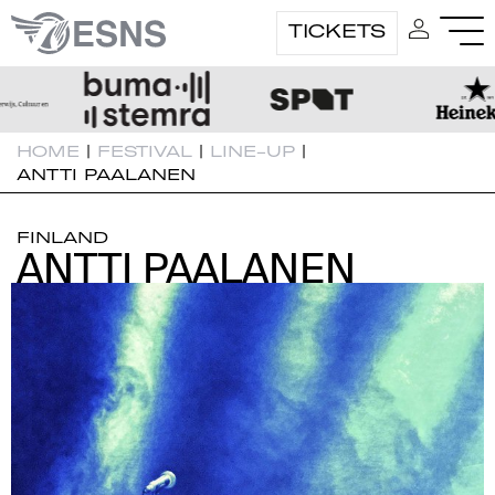
TICKETS
HOME
|
FESTIVAL
|
LINE-UP
|
ANTTI PAALANEN
FINLAND
ANTTI PAALANEN
ANTTI PAALANEN