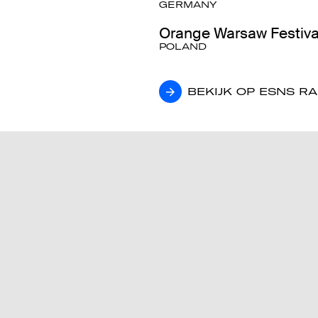
GERMANY
Orange Warsaw Festiva
POLAND
BEKIJK OP ESNS R
BEKIJK OP ESNS R