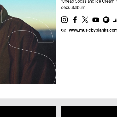
'Cheap Sodas and Ice Cream Ki
debuutalbum.
www.musicbyblanks.co