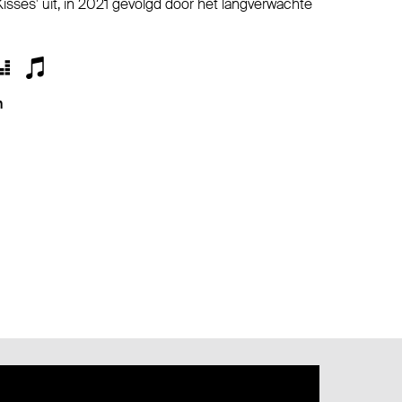
sses' uit, in 2021 gevolgd door het langverwachte
m