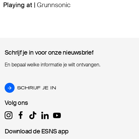
Playing at |
Grunnsonic
Schrijf je in voor onze nieuwsbrief
Schrijf je in voor onze nieuwsbrief
En bepaal welke informatie je wilt ontvangen.
SCHRIJF JE IN
SCHRIJF JE IN
Volg ons
Volg ons
Download de ESNS app
Download de ESNS app