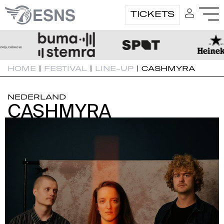
TICKETS
HOME
|
FESTIVAL
|
LINE-UP
|
CASHMYRA
NEDERLAND
CASHMYRA
CASHMYRA