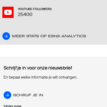
YOUTUBE FOLLOWERS
25400
MEER STATS OP ESNS ANALYTICS
MEER STATS OP ESNS ANALYTICS
Schrijf je in voor onze nieuwsbrief
Schrijf je in voor onze nieuwsbrief
En bepaal welke informatie je wilt ontvangen.
SCHRIJF JE IN
SCHRIJF JE IN
Volg ons
Volg ons