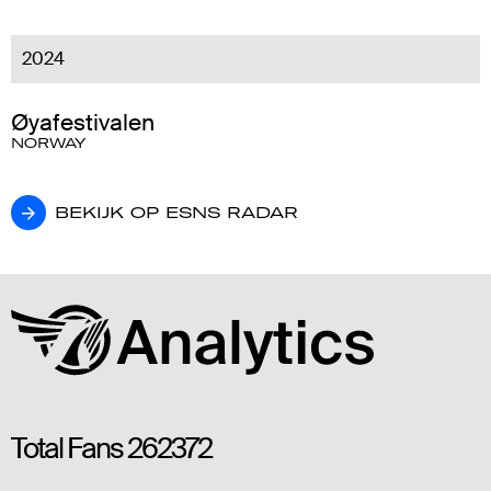
2024
Øyafestivalen
NORWAY
BEKIJK OP ESNS RADAR
BEKIJK OP ESNS RADAR
Total Fans
262372