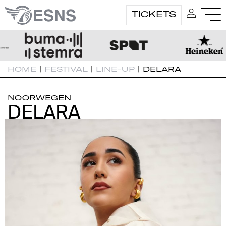
TICKETS
HOME
|
FESTIVAL
|
LINE-UP
|
DELARA
NOORWEGEN
DELARA
DELARA