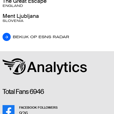
The Great Escape
ENGLAND
Ment Ljubljana
SLOVENIA
BEKIJK OP ESNS RADAR
BEKIJK OP ESNS RADAR
Total Fans
6946
FACEBOOK FOLLOWERS
926