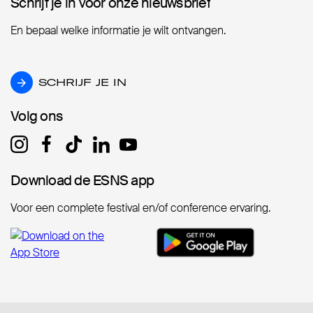
Schrijf je in voor onze nieuwsbrief
Schrijf je in voor onze nieuwsbrief
En bepaal welke informatie je wilt ontvangen.
SCHRIJF JE IN
SCHRIJF JE IN
Volg ons
Volg ons
Download de ESNS app
Download de ESNS app
Voor een complete festival en/of conference ervaring.