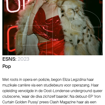
ESNS:
2023
Pop
Met roots in opera en poëzie, begon Eliza Legzdina haar
muzikale carrière via een studiebeurs voor operazang. Haar
opleiding vervolgde in de Oost-Londense underground queer
clubscene, ‘waar de diva zichzelf baarde’. Na debuut-EP 'Iron
Curtain Golden Pussy' prees Clash Magazine haar als een