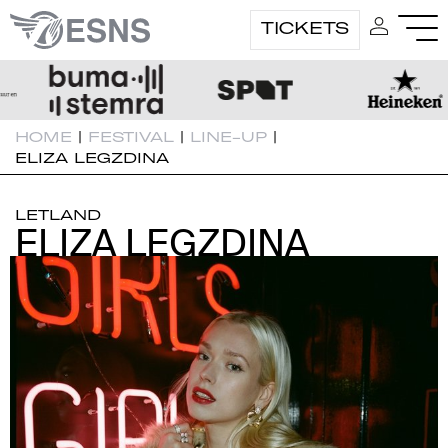
TICKETS
HOME
|
FESTIVAL
|
LINE-UP
|
ELIZA LEGZDINA
LETLAND
ELIZA LEGZDINA
ELIZA LEGZDINA