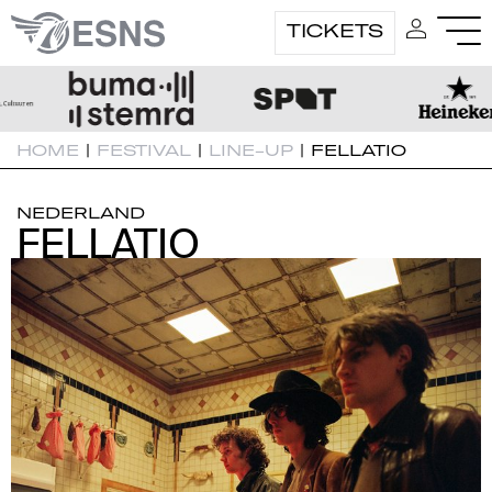
TICKETS
HOME
|
FESTIVAL
|
LINE-UP
|
FELLATIO
NEDERLAND
FELLATIO
FELLATIO