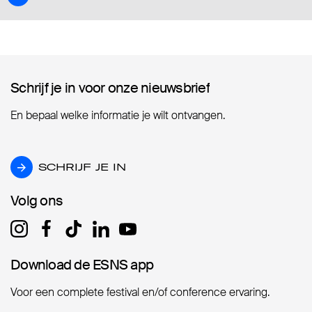
Schrijf je in voor onze nieuwsbrief
Schrijf je in voor onze nieuwsbrief
En bepaal welke informatie je wilt ontvangen.
SCHRIJF JE IN
SCHRIJF JE IN
Volg ons
Volg ons
Download de ESNS app
Download de ESNS app
Voor een complete festival en/of conference ervaring.