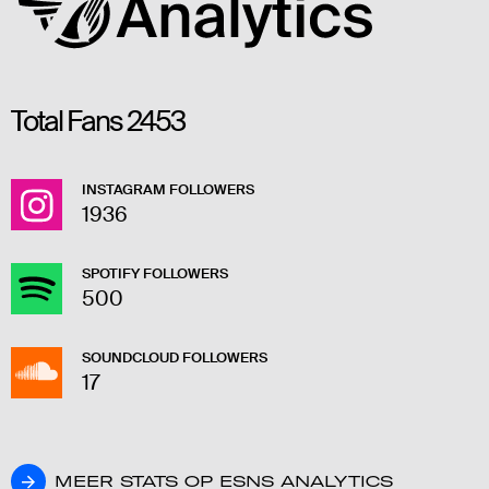
Total Fans
2453
INSTAGRAM FOLLOWERS
1936
SPOTIFY FOLLOWERS
500
SOUNDCLOUD FOLLOWERS
17
MEER STATS OP ESNS ANALYTICS
MEER STATS OP ESNS ANALYTICS