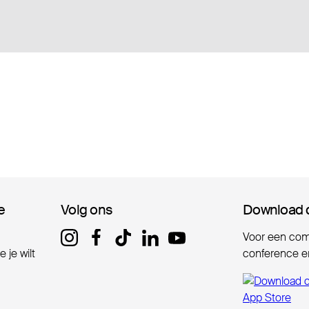
e
e
Volg ons
Volg ons
Download 
Download 
Voor een comp
 je wilt
conference er