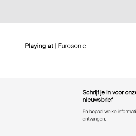
Playing at |
Eurosonic
Schrijf je in voor onz
Schrijf je in voor onz
nieuwsbrief
nieuwsbrief
En bepaal welke informatie
ontvangen.