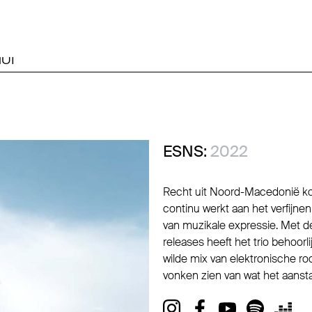
UI
ESNS:
2022
Recht uit Noord-Macedonië komt
continu werkt aan het verfijne
van muzikale expressie. Met d
releases heeft het trio behoo
wilde mix van elektronische ro
vonken zien van wat het aans