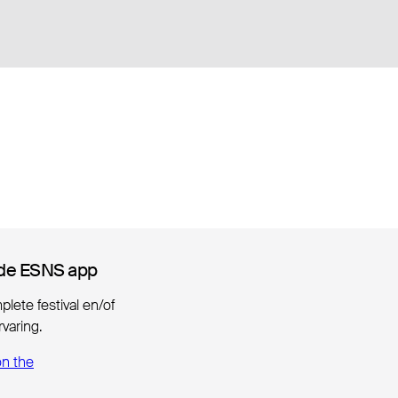
de ESNS app
de ESNS app
lete festival en/of
varing.