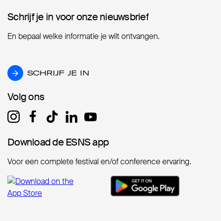
Schrijf je in voor onze nieuwsbrief
Schrijf je in voor onze nieuwsbrief
En bepaal welke informatie je wilt ontvangen.
SCHRIJF JE IN
SCHRIJF JE IN
Volg ons
Volg ons
Download de ESNS app
Download de ESNS app
Voor een complete festival en/of conference ervaring.