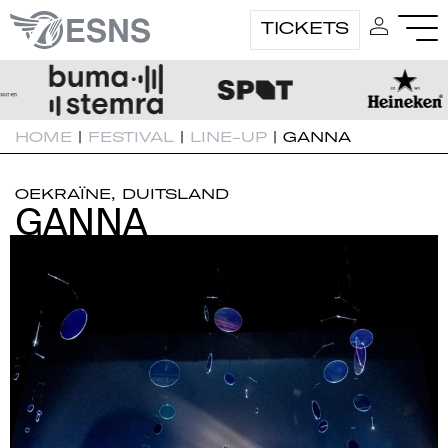
TICKETS
HOME
|
FESTIVAL
|
LINE-UP
|
GANNA
OEKRAÏNE, DUITSLAND
GANNA
GANNA