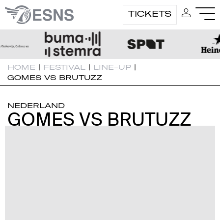
TICKETS
HOME
|
FESTIVAL
|
LINE-UP
|
GOMES VS BRUTUZZ
NEDERLAND
GOMES VS BRUTUZZ
GOMES VS BRUTUZZ