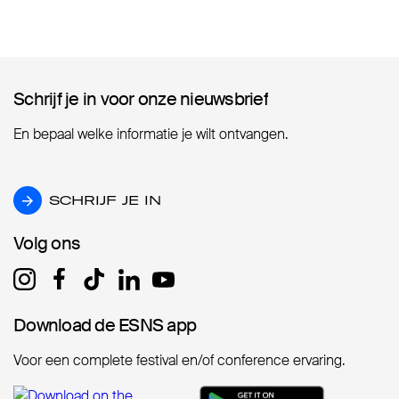
Schrijf je in voor onze nieuwsbrief
Schrijf je in voor onze nieuwsbrief
En bepaal welke informatie je wilt ontvangen.
SCHRIJF JE IN
SCHRIJF JE IN
Volg ons
Volg ons
Download de ESNS app
Download de ESNS app
Voor een complete festival en/of conference ervaring.