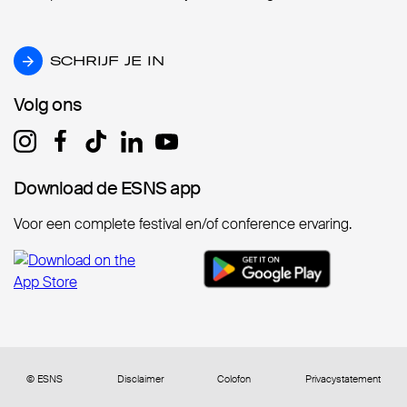
SCHRIJF JE IN
SCHRIJF JE IN
Volg ons
Volg ons
Download de ESNS app
Download de ESNS app
Voor een complete festival en/of conference ervaring.
© ESNS
Disclaimer
Colofon
Privacystatement