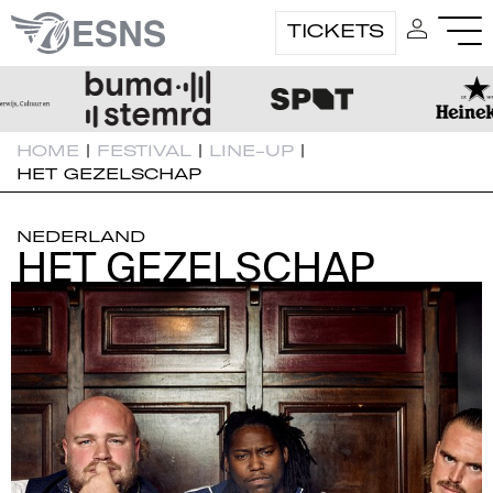
TICKETS
HOME
|
FESTIVAL
|
LINE-UP
|
HET GEZELSCHAP
NEDERLAND
HET GEZELSCHAP
HET GEZELSCHAP