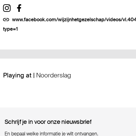
www.facebook.com/wijzijnhetgezelschap/videos/vl.
type=1
Playing at |
Noorderslag
Schrijf je in voor onze nieuwsbrief
Schrijf je in voor onze nieuwsbrief
En bepaal welke informatie je wilt ontvangen.